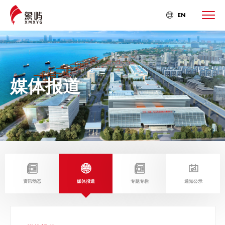
EN

媒体报道




资讯动态
媒体报道
专题专栏
通知公示