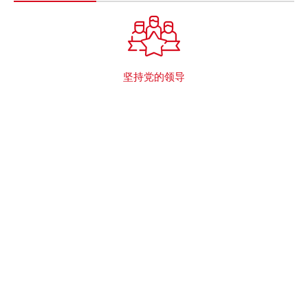

坚持党的领导