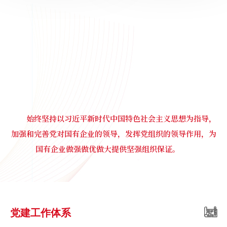
始
终
坚
持
以
习
近
平
新
时
代
中
国
特
色
社
会
主
义
思
想
为
指
导
，
加
强
和
完
善
党
对
国
有
企
业
的
领
导
，
发
挥
党
组
织
的
领
导
作
用
，
为
国
有
企
业
做
强
做
优
做
大
提
供
坚
强
组
织
保
证
。
党建工作体系
