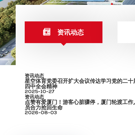
资讯动态

资讯动态
星空体育党委召开扩大会议传达学习党的二十
四中全会精神
2025-10-27
资讯动态
点赞有爱厦门！游客心脏骤停，厦门轮渡工作
员合力抢回生命
2026-08-03