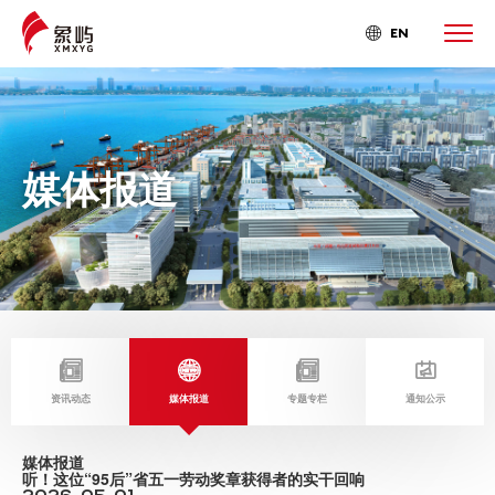
EN

媒体报道




资讯动态
媒体报道
专题专栏
通知公示
媒体报道
听！这位“95后”省五一劳动奖章获得者的实干回响