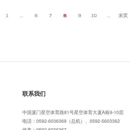
1
...
6
7
8
9
10
...
末页
联系我们
中国厦门星空体育路81号星空体育大厦A栋9-10层
电话：0592-6036369（总机）、0592-5603362
传真：0592-6036367