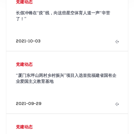
党建动态
长假冲锋在“疫”线，向这些星空体育人道一声“辛苦
了！”
2021-10-03
党建动态
“厦门东坪山两村乡村振兴”项目入选首批福建省国有企
业爱国主义教育基地
2021-09-29
党建动态