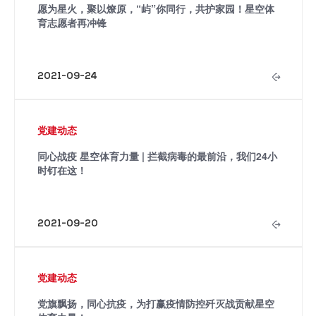
愿为星火，聚以燎原，“屿”你同行，共护家园！星空体
育志愿者再冲锋
2021-09-24
党建动态
同心战疫 星空体育力量 | 拦截病毒的最前沿，我们24小
时钉在这！
2021-09-20
党建动态
党旗飘扬，同心抗疫，为打赢疫情防控歼灭战贡献星空