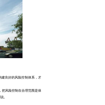
构建良好的风险控制体系，才
，把风险控制在合理范围是保
利说。