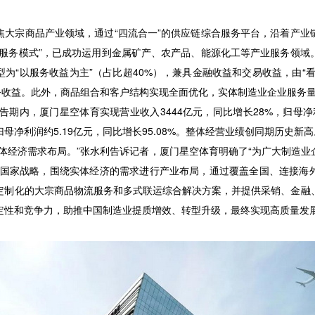
宗商品产业领域，通过“四流合一”的供应链综合服务平台，沿着产业
链服务模式”，已成功运用到金属矿产、农产品、能源化工等产业服务领域
为“以服务收益为主”（占比超40%），兼具金融收益和交易收益，由“
务收益。此外，商品组合和客户结构实现全面优化，实体制造业企业服务量
期内，厦门星空体育实现营业收入3444亿元，同比增长28%，归母净利
母净利润约5.19亿元，同比增长95.08%。整体经营业绩创同期历史新高
经济需求布局。”张水利告诉记者，厦门星空体育明确了“为广大制造业
入国家战略，围绕实体经济的需求进行产业布局，通过覆盖全国、连接海
定制化的大宗商品物流服务和多式联运综合解决方案，并提供采销、金融
定性和竞争力，助推中国制造业提质增效、转型升级，最终实现高质量发