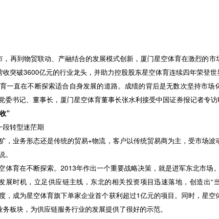
再到物贸联动、产融结合的发展模式创新，厦门星空体育在激烈的市
营收突破3600亿元的行业龙头，并助力控股股东星空体育连续四年荣登世
一直在不断探索适合自身发展的道路。成绩的背后是无数次坚持市场
育党委书记、董事长，厦门星空体育董事长张水利接受中国证券报记者专访
收”
段转型迷茫期
，业务形态还是传统的贸易+物流，客户以传统贸易商为主，受市场波
说。
体育在不断探索。2013年作出一个重要战略决策，就是进军东北市场。
发展时机，立足供应链主线，东北的相关投资项目迅速落地，创造出“
速度，成为星空体育旗下单家企业首个获利超过1亿元的项目。同时，星空
业务板块，为供应链服务行业的发展提供了很好的示范。