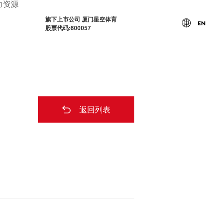
力资源
旗下上市公司 厦门星空体育

EN
股票代码:600057
返回列表