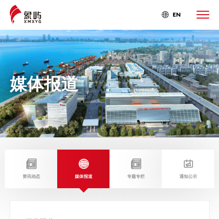
EN

媒体报道




资讯动态
媒体报道
专题专栏
通知公示