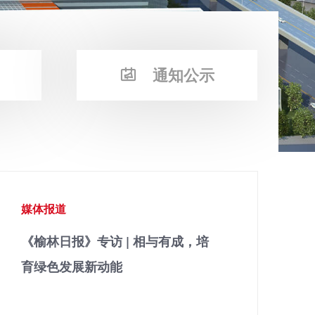
通知公示

媒体报道
《榆林日报》专访 | 相与有成，培
育绿色发展新动能