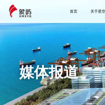
首页
关于星
媒体报道