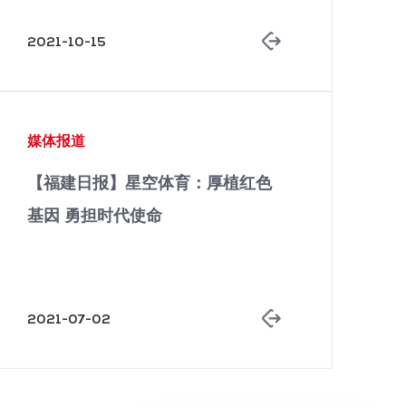
2021-10-15
媒体报道
【福建日报】星空体育：厚植红色
基因 勇担时代使命
2021-07-02