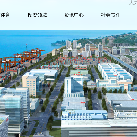
人
空体育
投资领域
资讯中心
社会责任