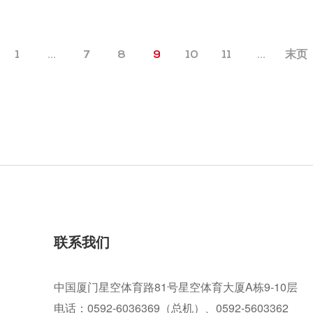
1
...
7
8
9
10
11
...
末页
联系我们
中国厦门星空体育路81号星空体育大厦A栋9-10层
电话：0592-6036369（总机）、0592-5603362