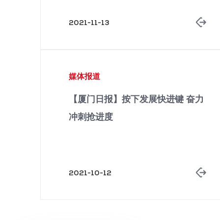
2021-11-13
媒体报道
【厦门日报】按下发展快进键 奋力
冲刺抢进度
2021-10-12